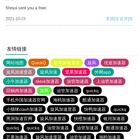
Shriya sent you a frien
2021-10-23
支持
[0]
反对
[0]
友情链接
网站地图
QuickQ
旋风加速度器
旋风
优途加速器
旋风加速度器
旋风加速
坚果加速器
外网app
小牛加速器
tiktok加速器
油管加速器
上油管加速器
回锅肉加速器
旋风
油管加速器
quickq
手机外国加速器官网
海鸥加速器
酷通加速器
小猫咪ciash加速器
旋风加速度器
快鸭加速器
quickq
黑洞加速官网
旋风加速度器
快橙加速器
银河加速器
quickq
quickq
油管加速器
油管加速器
酷通加速器
芒果加速器
旋风加速度器
油管加速器
海鸥加速器