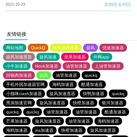
2021-10-23
支持
[0]
反对
[0]
友情链接
网站地图
QuickQ
旋风加速度器
旋风
优途加速器
旋风加速度器
旋风加速
坚果加速器
外网app
小牛加速器
tiktok加速器
油管加速器
上油管加速器
回锅肉加速器
旋风
油管加速器
quickq
手机外国加速器官网
海鸥加速器
酷通加速器
小猫咪ciash加速器
旋风加速度器
快鸭加速器
quickq
黑洞加速官网
旋风加速度器
快橙加速器
银河加速器
quickq
quickq
油管加速器
油管加速器
酷通加速器
芒果加速器
旋风加速度器
油管加速器
海鸥加速器
海鸥加速器
ins加速器
快橙加速器
旋风加速度器