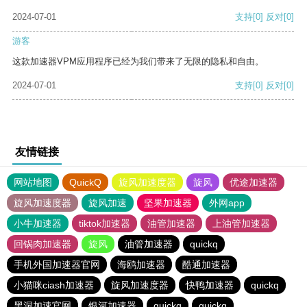
2024-07-01
支持
[0]
反对
[0]
游客
这款加速器VPM应用程序已经为我们带来了无限的隐私和自由。
2024-07-01
支持
[0]
反对
[0]
友情链接
网站地图
QuickQ
旋风加速度器
旋风
优途加速器
旋风加速度器
旋风加速
坚果加速器
外网app
小牛加速器
tiktok加速器
油管加速器
上油管加速器
回锅肉加速器
旋风
油管加速器
quickq
手机外国加速器官网
海鸥加速器
酷通加速器
小猫咪ciash加速器
旋风加速度器
快鸭加速器
quickq
黑洞加速官网
银河加速器
quickq
quickq