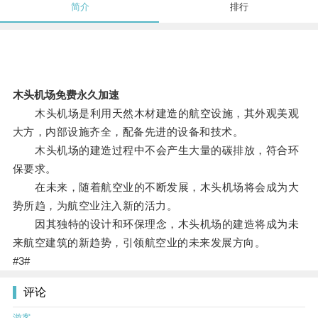
简介
排行
木头机场免费永久加速
木头机场是利用天然木材建造的航空设施，其外观美观
大方，内部设施齐全，配备先进的设备和技术。
木头机场的建造过程中不会产生大量的碳排放，符合环
保要求。
在未来，随着航空业的不断发展，木头机场将会成为大
势所趋，为航空业注入新的活力。
因其独特的设计和环保理念，木头机场的建造将成为未
来航空建筑的新趋势，引领航空业的未来发展方向。
#3#
评论
游客