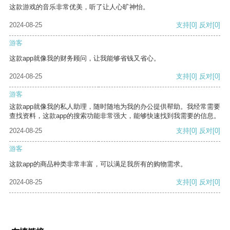
这款游戏的音乐非常优美，听了让人心旷神怡。
2024-08-25
支持
[0]
反对
[0]
游客
这款app就像我的财务顾问，让我能够省钱又省心。
2024-08-25
支持
[0]
反对
[0]
游客
这款app就像我的私人助理，随时随地为我的办公提供帮助。我经常需要
查找资料，这款app的搜索功能非常强大，能够快速找到我需要的信息。
2024-08-25
支持
[0]
反对
[0]
游客
这款app的商品种类非常丰富，可以满足我所有的购物需求。
2024-08-25
支持
[0]
反对
[0]