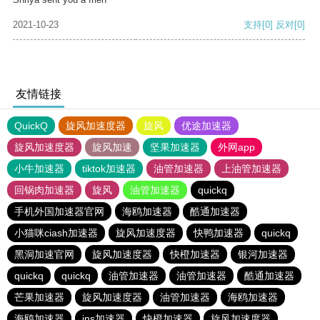
2021-10-23
支持
[0]
反对
[0]
友情链接
QuickQ
旋风加速度器
旋风
优途加速器
旋风加速度器
旋风加速
坚果加速器
外网app
小牛加速器
tiktok加速器
油管加速器
上油管加速器
回锅肉加速器
旋风
油管加速器
quickq
手机外国加速器官网
海鸥加速器
酷通加速器
小猫咪ciash加速器
旋风加速度器
快鸭加速器
quickq
黑洞加速官网
旋风加速度器
快橙加速器
银河加速器
quickq
quickq
油管加速器
油管加速器
酷通加速器
芒果加速器
旋风加速度器
油管加速器
海鸥加速器
海鸥加速器
ins加速器
快橙加速器
旋风加速度器