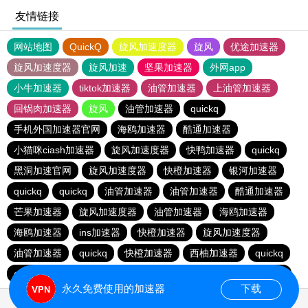
友情链接
网站地图
QuickQ
旋风加速度器
旋风
优途加速器
旋风加速度器
旋风加速
坚果加速器
外网app
小牛加速器
tiktok加速器
油管加速器
上油管加速器
回锅肉加速器
旋风
油管加速器
quickq
手机外国加速器官网
海鸥加速器
酷通加速器
小猫咪ciash加速器
旋风加速度器
快鸭加速器
quickq
黑洞加速官网
旋风加速度器
快橙加速器
银河加速器
quickq
quickq
油管加速器
油管加速器
酷通加速器
芒果加速器
旋风加速度器
油管加速器
海鸥加速器
海鸥加速器
ins加速器
快橙加速器
旋风加速度器
油管加速器
quickq
快橙加速器
西柚加速器
quickq
quickq
暴雪vp
芒果加速器
西柚加速器
芒果加速器
永久免费使用的加速器
下载