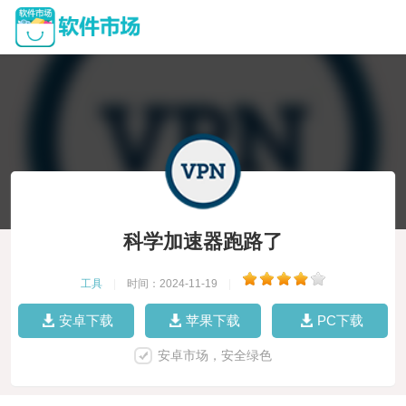
科学加速器跑路了
工具
|
时间：2024-11-19
|
安卓下载
苹果下载
PC下载
安卓市场，安全绿色