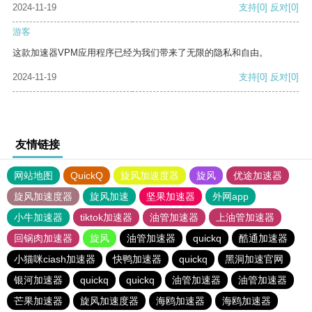
2024-11-19
支持
[0]
反对
[0]
游客
这款加速器VPM应用程序已经为我们带来了无限的隐私和自由。
2024-11-19
支持
[0]
反对
[0]
友情链接
网站地图
QuickQ
旋风加速度器
旋风
优途加速器
旋风加速度器
旋风加速
坚果加速器
外网app
小牛加速器
tiktok加速器
油管加速器
上油管加速器
回锅肉加速器
旋风
油管加速器
quickq
酷通加速器
小猫咪ciash加速器
快鸭加速器
quickq
黑洞加速官网
银河加速器
quickq
quickq
油管加速器
油管加速器
芒果加速器
旋风加速度器
海鸥加速器
海鸥加速器