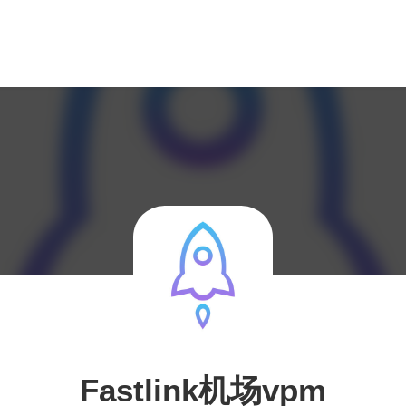
Fastlink机场vpm