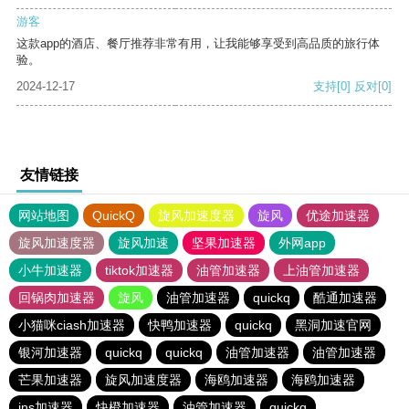
游客
这款app的酒店、餐厅推荐非常有用，让我能够享受到高品质的旅行体
验。
2024-12-17
支持
[0]
反对
[0]
友情链接
网站地图
QuickQ
旋风加速度器
旋风
优途加速器
旋风加速度器
旋风加速
坚果加速器
外网app
小牛加速器
tiktok加速器
油管加速器
上油管加速器
回锅肉加速器
旋风
油管加速器
quickq
酷通加速器
小猫咪ciash加速器
快鸭加速器
quickq
黑洞加速官网
银河加速器
quickq
quickq
油管加速器
油管加速器
芒果加速器
旋风加速度器
海鸥加速器
海鸥加速器
ins加速器
快橙加速器
油管加速器
quickq