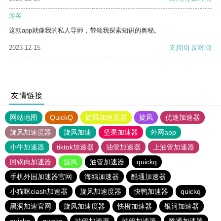
游客
这款app就像我的私人导师，带领我探索知识的奥秘。
2023-12-15
支持
[0]
反对
[0]
友情链接
网站地图
QuickQ
旋风加速度器
旋风
优途加速器
旋风加速度器
旋风加速
坚果加速器
外网app
小牛加速器
tiktok加速器
油管加速器
上油管加速器
回锅肉加速器
旋风
油管加速器
quickq
手机外国加速器官网
海鸥加速器
酷通加速器
小猫咪ciash加速器
旋风加速度器
快鸭加速器
quickq
黑洞加速官网
旋风加速度器
快橙加速器
银河加速器