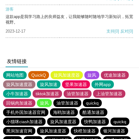
游客
这款app是我学习路上的良师益友，让我能够随时随地学习新知识，拓宽
视野。
2023-12-17
支持
[0]
反对
[0]
友情链接
网站地图
QuickQ
旋风加速度器
旋风
优途加速器
旋风加速度器
旋风加速
坚果加速器
外网app
小牛加速器
tiktok加速器
油管加速器
上油管加速器
回锅肉加速器
旋风
油管加速器
quickq
手机外国加速器官网
海鸥加速器
酷通加速器
小猫咪ciash加速器
旋风加速度器
快鸭加速器
quickq
黑洞加速官网
旋风加速度器
快橙加速器
银河加速器