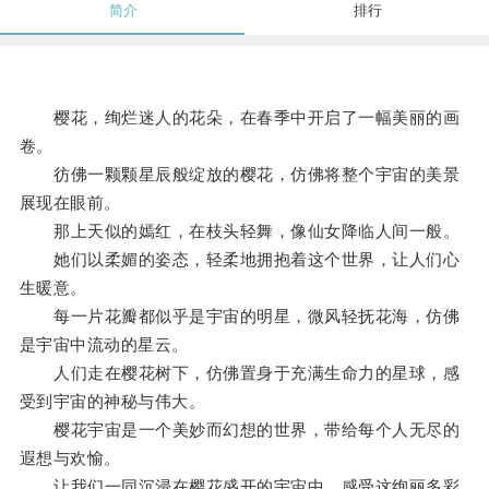
简介
排行
樱花，绚烂迷人的花朵，在春季中开启了一幅美丽的画
卷。
彷佛一颗颗星辰般绽放的樱花，仿佛将整个宇宙的美景
展现在眼前。
那上天似的嫣红，在枝头轻舞，像仙女降临人间一般。
她们以柔媚的姿态，轻柔地拥抱着这个世界，让人们心
生暖意。
每一片花瓣都似乎是宇宙的明星，微风轻抚花海，仿佛
是宇宙中流动的星云。
人们走在樱花树下，仿佛置身于充满生命力的星球，感
受到宇宙的神秘与伟大。
樱花宇宙是一个美妙而幻想的世界，带给每个人无尽的
遐想与欢愉。
让我们一同沉浸在樱花盛开的宇宙中，感受这绚丽多彩