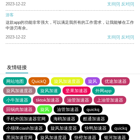
2023-12-22
支持
[0]
反对
[0]
游客
这款app的功能非常强大，可以满足我所有的工作需求，让我能够在工作
中游刃有余。
2023-12-22
支持
[0]
反对
[0]
友情链接
网站地图
QuickQ
旋风加速度器
旋风
优途加速器
旋风加速度器
旋风加速
坚果加速器
外网app
小牛加速器
tiktok加速器
油管加速器
上油管加速器
回锅肉加速器
旋风
油管加速器
quickq
手机外国加速器官网
海鸥加速器
酷通加速器
小猫咪ciash加速器
旋风加速度器
快鸭加速器
quickq
黑洞加速官网
旋风加速度器
快橙加速器
银河加速器