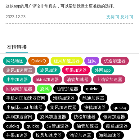
这款app的用户评论非常真实，可以帮助我做出更准确的选择。
2023-12-23
支持
[0]
反对
[0]
友情链接
网站地图
QuickQ
旋风加速度器
旋风
优途加速器
旋风加速度器
旋风加速
坚果加速器
外网app
小牛加速器
tiktok加速器
油管加速器
上油管加速器
回锅肉加速器
旋风
油管加速器
quickq
手机外国加速器官网
海鸥加速器
酷通加速器
小猫咪ciash加速器
旋风加速度器
快鸭加速器
quickq
黑洞加速官网
旋风加速度器
快橙加速器
银河加速器
quickq
quickq
油管加速器
油管加速器
酷通加速器
芒果加速器
旋风加速度器
油管加速器
海鸥加速器