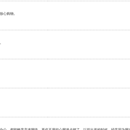
够放心购物。
。
作办公，都能畅享高速网络，再也不用担心网速卡顿了。以前出差的时候，经常因为网