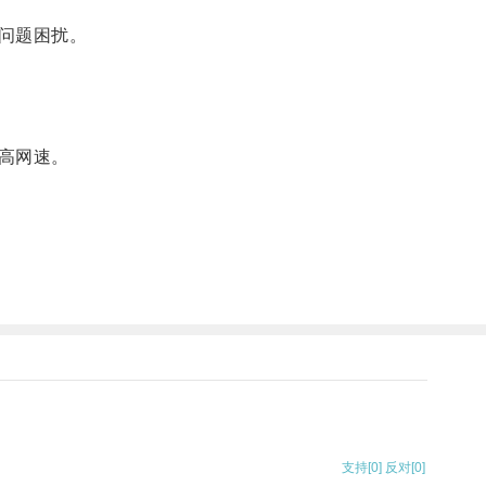
问题困扰。
高网速。
支持
[0]
反对
[0]