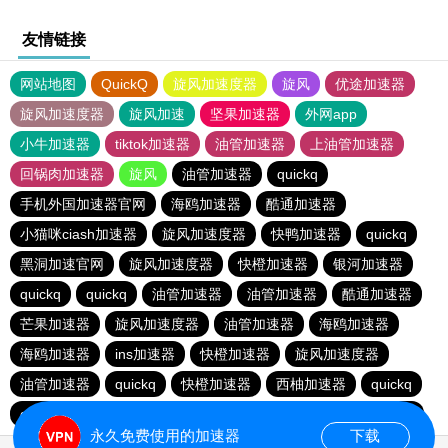
友情链接
网站地图
QuickQ
旋风加速度器
旋风
优途加速器
旋风加速度器
旋风加速
坚果加速器
外网app
小牛加速器
tiktok加速器
油管加速器
上油管加速器
回锅肉加速器
旋风
油管加速器
quickq
手机外国加速器官网
海鸥加速器
酷通加速器
小猫咪ciash加速器
旋风加速度器
快鸭加速器
quickq
黑洞加速官网
旋风加速度器
快橙加速器
银河加速器
quickq
quickq
油管加速器
油管加速器
酷通加速器
芒果加速器
旋风加速度器
油管加速器
海鸥加速器
海鸥加速器
ins加速器
快橙加速器
旋风加速度器
油管加速器
quickq
快橙加速器
西柚加速器
quickq
quickq
暴雪vp
芒果加速器
西柚加速器
芒果加速器
永久免费使用的加速器
下载