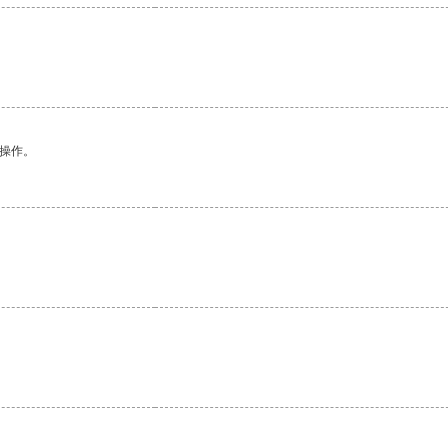
悉操作。
。