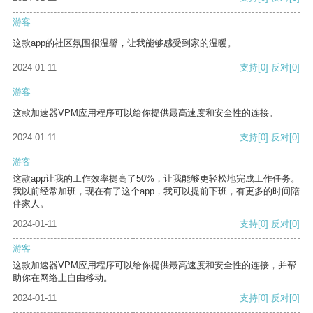
游客
这款app的社区氛围很温馨，让我能够感受到家的温暖。
2024-01-11
支持
[0]
反对
[0]
游客
这款加速器VPM应用程序可以给你提供最高速度和安全性的连接。
2024-01-11
支持
[0]
反对
[0]
游客
这款app让我的工作效率提高了50%，让我能够更轻松地完成工作任务。
我以前经常加班，现在有了这个app，我可以提前下班，有更多的时间陪
伴家人。
2024-01-11
支持
[0]
反对
[0]
游客
这款加速器VPM应用程序可以给你提供最高速度和安全性的连接，并帮
助你在网络上自由移动。
2024-01-11
支持
[0]
反对
[0]