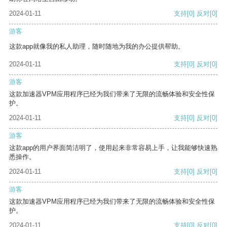
2024-01-11
支持
[0]
反对
[0]
游客
这款app就像我的私人助理，随时随地为我的办公提供帮助。
2024-01-11
支持
[0]
反对
[0]
游客
这款加速器VPM应用程序已经为我们带来了无限的流畅体验和安全性保
护。
2024-01-11
支持
[0]
反对
[0]
游客
这款app的用户界面简洁明了，使用起来非常容易上手，让我能够快速熟
悉操作。
2024-01-11
支持
[0]
反对
[0]
游客
这款加速器VPM应用程序已经为我们带来了无限的流畅体验和安全性保
护。
2024-01-11
支持
[0]
反对
[0]