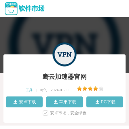
鹰云加速器官网
工具
|
时间：2024-01-11
|
安卓下载
苹果下载
PC下载
安卓市场，安全绿色