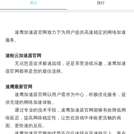
简介
排行
速鹰加速器官网致力于为用户提供高速稳定的网络加速
服务。
速蛙云加速器官网
无论您是追求极速战绩，还是享受游戏乐趣，速鹰加速
器官网都将是您的最佳选择。
速鹰最新官网
速鹰加速器官网以用户需求为中心，积极优化服务，提
供无缝的网络加速体验。
通过专业的技术手段，速鹰加速器官网能够有效降低网
络延迟，提高网络稳定性，让您在游戏中体验更流畅的画
面、更快速的反应。
速鹰加速器官网的优势不仅仅体现在高速稳定上，更在