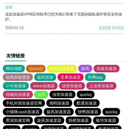
游客
这款加速器VPM应用程序已经为我们带来了无限的隐私保护和安全性保
护。
2024-01-15
支持
[0]
反对
[0]
友情链接
网站地图
QuickQ
旋风加速度器
旋风
优途加速器
旋风加速度器
旋风加速
坚果加速器
外网app
小牛加速器
tiktok加速器
油管加速器
上油管加速器
回锅肉加速器
旋风
油管加速器
quickq
手机外国加速器官网
海鸥加速器
酷通加速器
小猫咪ciash加速器
旋风加速度器
快鸭加速器
quickq
黑洞加速官网
旋风加速度器
快橙加速器
银河加速器