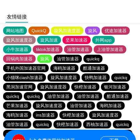
友情链接
网站地图
QuickQ
旋风加速度器
旋风
优途加速器
旋风加速度器
旋风加速
坚果加速器
外网app
小牛加速器
tiktok加速器
油管加速器
上油管加速器
回锅肉加速器
旋风
油管加速器
quickq
手机外国加速器官网
海鸥加速器
酷通加速器
小猫咪ciash加速器
旋风加速度器
快鸭加速器
quickq
黑洞加速官网
旋风加速度器
快橙加速器
银河加速器
quickq
quickq
油管加速器
油管加速器
酷通加速器
芒果加速器
旋风加速度器
油管加速器
海鸥加速器
海鸥加速器
ins加速器
快橙加速器
旋风加速度器
油管加速器
quickq
快橙加速器
西柚加速器
quickq
quickq
暴雪vp
芒果加速器
西柚加速器
芒果加速器