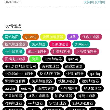
2021-10-23
支持
[0]
反对
[0]
友情链接
网站地图
QuickQ
旋风加速度器
旋风
优途加速器
旋风加速度器
旋风加速
坚果加速器
外网app
小牛加速器
tiktok加速器
油管加速器
上油管加速器
回锅肉加速器
旋风
油管加速器
quickq
手机外国加速器官网
海鸥加速器
酷通加速器
小猫咪ciash加速器
旋风加速度器
快鸭加速器
quickq
黑洞加速官网
旋风加速度器
快橙加速器
银河加速器
quickq
quickq
油管加速器
油管加速器
酷通加速器
芒果加速器
旋风加速度器
油管加速器
海鸥加速器
海鸥加速器
ins加速器
快橙加速器
旋风加速度器